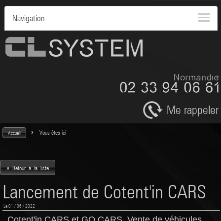
Navigation
Me rappeler
>
Vous êtes ici
Accueil
»
Retour à la liste
Lancement de Cotent'in CARS
Le 01 / 06 / 2022
Cotent'in CARS et GO CARS. Vente de véhicules