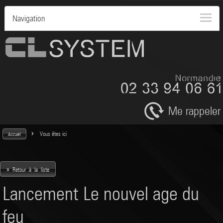
Navigation
Me rappeler
>
Vous êtes ici
Accueil
»
Retour à la liste
Lancement Le nouvel age du
feu