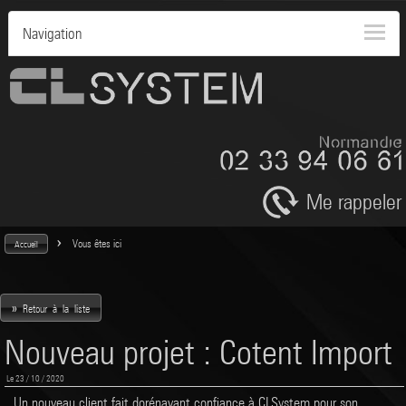
Navigation
Me rappeler
>
Vous êtes ici
Accueil
»
Retour à la liste
Nouveau projet : Cotent Import
Le 23 / 10 / 2020
Un nouveau client fait dorénavant confiance à CLSystem pour son